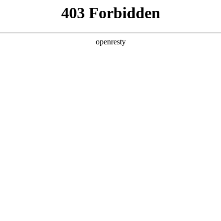
，助力企业
预期
用弱，决策效率被拖垮
顿